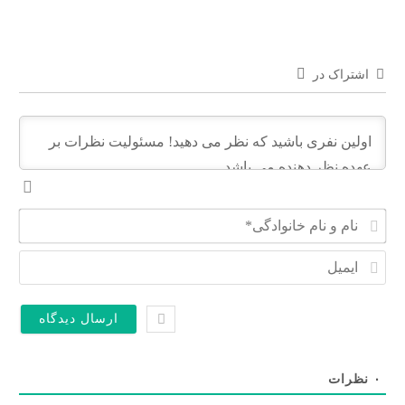
اشتراک در
ن
ا
م
ا
و
ی
ن
م
ا
ی
م
ل
خ
ا
ن
۰
نظرات
و