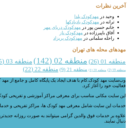
آخرین نظرات
وحید
در
مهدکودک یلدا
ترانه
در
مهدکودک بادبادکها
خانم حسن پور
در
مهدکودک دریای مهر
آفاق باپیرزاده
در
مهدکودک ناز
راحله سلمانی
در
مهدکودک پریزاد
مهدهای محله های تهران
منطقه 02
(142)
منطقه 03
(35)
منطقه 01
(26)
منطقه 22
(22)
منطقه 21
(9)
منطقه 19
(2)
منطقه 20
(1)
فعالیت خود را آغاز کرد.
این سایت مکانی مناسب برای معرفی مراکز آموزشی و تفریحی کودک که
خدمات این سایت شامل معرفی مهد کودک ها، مراکز تفریحی و خدمات
علاوه بر خدمات فوق والدین گرامی میتوانند به صورت روزانه جدیدتر
دنبال نمایند.