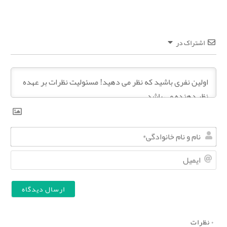
اشتراک در
ن
ا
ا
م
ی
و
م
ن
ی
ا
ل
۰
نظرات