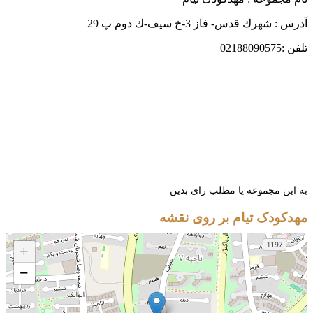
 شهرك قدس- فاز 3-خ سيف-ك دوم پ 29
02188
ین مجموعه یا مطلب رای بدین
کودک تیام بر روی نقشه
+
−