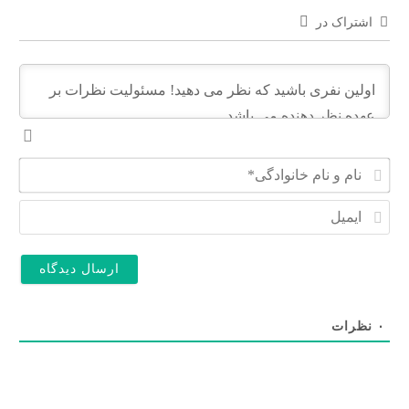
اشتراک در
ن
ا
م
ا
و
ی
ن
م
ا
ی
م
ل
خ
ا
ن
۰
نظرات
و
ا
د
گ
ی