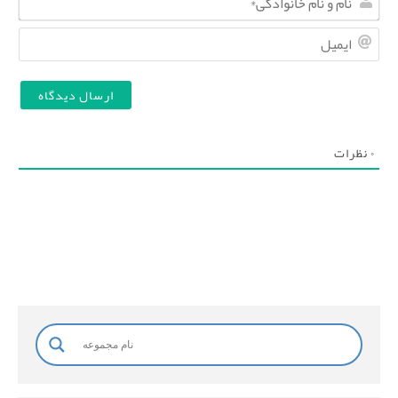
ا
ا
م
ی
و
م
ن
ی
ا
ل
۰
نظرات
م
خ
ا
ن
و
ا
د
گ
ی