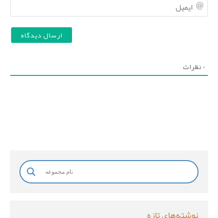
ا
م
ی
و
م
ن
ی
ا
ل
۰
نظرات
م
خ
ا
ن
و
ا
د
گ
ی
نوشته‌های تازه
*