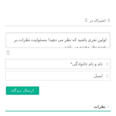
اشتراک در
ن
ا
م
ا
و
ی
ن
م
ا
ی
م
ل
خ
ا
ن
۰
نظرات
و
ا