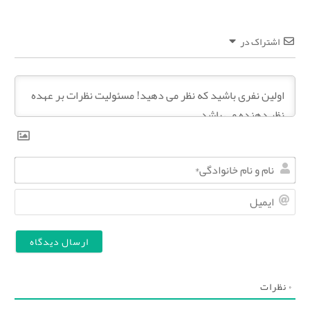
اشتراک در
ن
ا
ا
م
ی
و
م
ن
ی
ا
ل
۰
نظرات
م