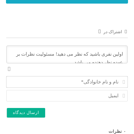
اشتراک در
ن
ا
م
ا
و
ی
ن
م
ا
ی
م
ل
خ
ا
ن
۰
نظرات