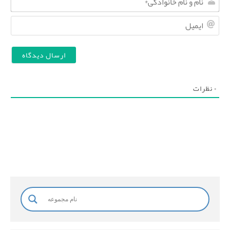
ا
ا
م
ی
و
م
ن
ی
ا
ل
۰
نظرات
م
خ
ا
ن
و
ا
د
گ
ی