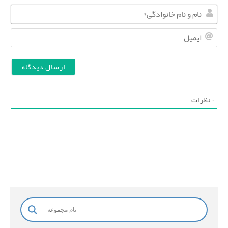
ن
ا
ا
م
ی
و
م
ن
ی
ا
ل
۰
نظرات
م
خ
ا
ن
و
ا
د
گ