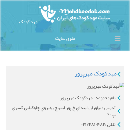
Ski
t
conten
مهد کودک
سایت مهد کودک های ایران
منوی سایت
مهدکودک مهرپرور
نام مجموعه : مهدکودک مهرپرور
آدرس : نياوران ابتداي خ پور ابتهاج روبروي چلوكبابي كسري
پ ۲۰
تلفن :۰۲۱۲۲۸۱۰۴۸۲