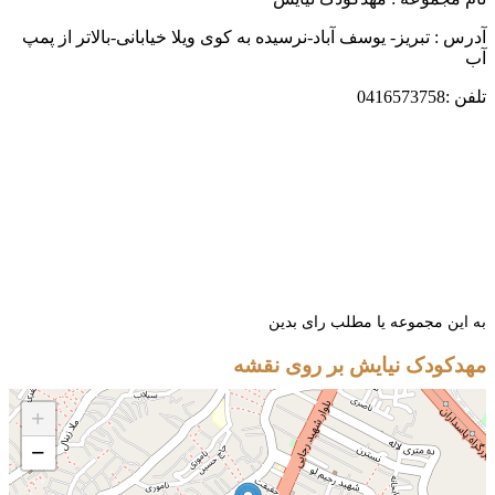
 : تبریز- یوسف آباد-نرسیده به کوی ویلا خیابانی-بالاتر از پمپ
04165
ین مجموعه یا مطلب رای بدین
کودک نیایش بر روی نقشه
+
−