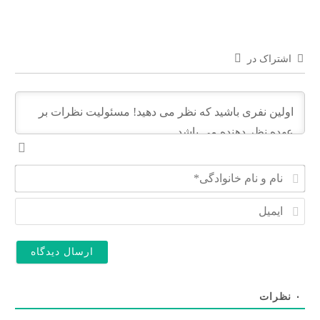
اشتراک در
ن
ا
م
ا
و
ی
ن
م
ا
ی
م
ل
خ
ا
ن
۰
نظرات
و