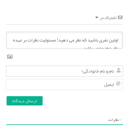
اشتراک در
ن
ا
ا
م
ی
و
م
ن
ی
ا
ل
۰
نظرات
م